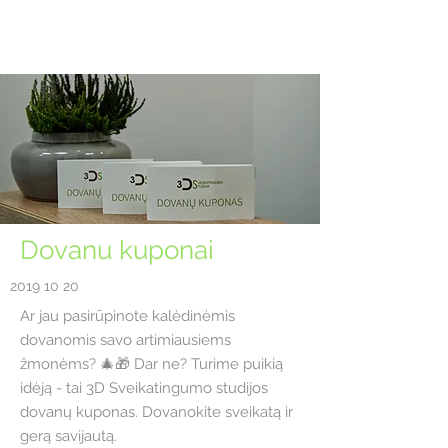
Dovanu kuponai
2019 10 20
Ar jau pasirūpinote kalėdinėmis
dovanomis savo artimiausiems
žmonėms? 🎄🎁 Dar ne? Turime puikią
idėją - tai 3D Sveikatingumo studijos
dovanų kuponas. Dovanokite sveikatą ir
gerą savijautą.