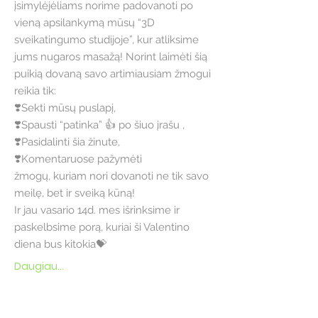
įsimylėjėliams norime padovanoti po
vieną apsilankymą mūsų “3D
sveikatingumo studijoje”, kur atliksime
jums nugaros masažą! Norint laimėti šią
puikią dovaną savo artimiausiam žmogui
reikia tik:
❣️Sekti mūsų puslapį,
❣️Spausti “patinka” 👍 po šiuo įrašu ,
❣️Pasidalinti šia žinute,
❣️Komentaruose pažymėti
žmogų, kuriam nori dovanoti ne tik savo
meilę, bet ir sveiką kūną!
Ir jau vasario 14d. mes išrinksime ir
paskelbsime porą, kuriai ši Valentino
diena bus kitokia💝
Daugiau...