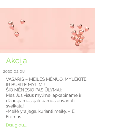
Akcija
2020 02 08
VASARIS – MEILĖS MĖNUO, MYLĖKITE
IR BŪSITE MYLIMI!
ŠIO MĖNESIO PASIŪLYMAI:​
Mes Jus visus mylime, apkabiname ir
džiaugiamės galėdamos dovanoti
sveikatą!
-Meilė yra jėga, kurianti meilę. – E.
Fromas
Daugiau...