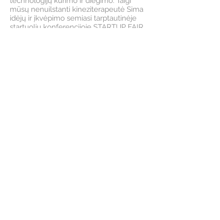
technologijų kūrimo ir diegimo. Taigi
mūsų nenuilstanti kineziterapeutė Sima
idėjų ir įkvėpimo semiasi tarptautinėje
startuolių konferencijoje STARTUP FAIR,
tikimės, kad idėjos greitai virs realybe
Daugiau...
Gydomasis masažas
2018 12 14
Ar žinote, kas yra giliųjų audinių ir