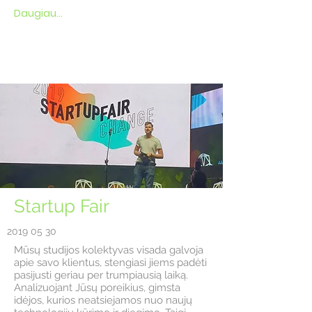
Daugiau...
Startup Fair
2019 05 30
Mūsų studijos kolektyvas visada galvoja
apie savo klientus, stengiasi jiems padėti
pasijusti geriau per trumpiausią laiką.
Analizuojant Jūsų poreikius, gimsta
idėjos, kurios neatsiejamos nuo naujų