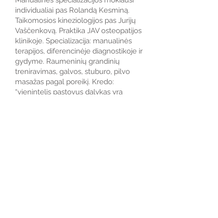
Manualinės specializacijos mokiausi
individualiai pas Rolandą Kesminą.
Taikomosios kineziologijos pas Jurijų
Vaščenkovą. Praktika JAV osteopatijos
klinikoje. Specializacija: manualinės
terapijos, diferencinėje diagnostikoje ir
gydyme. Raumeninių grandinių
treniravimas, galvos, stuburo, pilvo
masažas pagal poreikį. Kredo:
“vienintelis pastovus dalykas yra
nepastovumas”