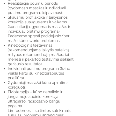
Reabilitacija poūmiu periodu
(gydomasis masažas ir individuali
pratimų programa, teipavimas);
Skausmų profilaktika ir laikysenos
korekcija suaugusiems ir vaikams
(konsultacija, gydomasis masažas ir
individuali pratimų programa).
Padedame spręsti padidėjusio/per
mažo kūno svorio problemas:
Kineziologinis testavimas
(rekomenduojama laikytis pateiktų
mitybos rekomendacijų mažiausiai
mėnesį ir pakartoti testavimą siekiant
geriausio rezultato);
Individuali pratimų programa (fizinė
veikla kartu su kineziterapeutės
priežiūra);
Gydomieji masažai kūno apimtims
koreguoti;
Fizioterapija – kūno riebalinio ir
jungiamojo audinio korekcija
ultragarso, radiodažnio bangų
pagalba.
Limfedemos ir su limfos sutrikimais,
susijusių problemų sprendimas: