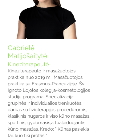
Gabrielė
Matijošaitytė
Kineziterapeutė
Kineziterapeuto ir masažuotojos
praktika nuo 2019 m.. Masažuotojos
praktika su Erasmus-Prancuzijoje. Šv.
Ignoto Lojolos kolegija-kosmetologijos
studijų programa. Specializacija:
grupinės ir individualios treniruotės,
darbas su fizioterapijos procedūromis,
klasikinis nugaros ir viso kūno masažas,
sportinis, gydomasis,a tpalaiduojantis
kūno masažas. Kredo: " Kūnas pasiekia
tai, kuo tiki protas!"