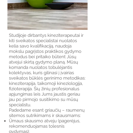
Studijoje dirbantys kineziterapeutai ir
kiti sveikatos specialistai nuolatos
kelia savo kvalifikaciją, naudoja
mokslu pagrįstos praktikos gydymo
metodus bei pritaiko būtent Jūsų
atvejui skirtą gydymo planą. Mūsų
komanda nuolatos tobulėjantis
kolektyvas, kuris gilinasi į įvairias
sveikatos būklės gerinimo metodikas:
kineziterapija, taikomoji kineziologija,
fizioterapija. Šių žinių profesionalus
apjungimas leis Jums jaustis geriau
jau po pirmojo susitikimo su mūsų
specialistu.
Padedame esant griaučių – raumenų
sitemos sutrikimams ir skausmams:
Ūmaus skausmo atveju (pagerėjus,
rekomenduojamas tolesnis
gydymas);